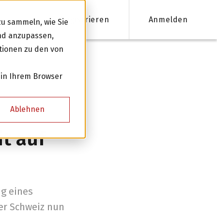
Registrieren
Anmelden
u sammeln, wie Sie
und anzupassen,
tionen zu den von
nanzieren
 in Ihrem Browser
Firmenkredite ab 50'000 CHF
Ablehnen
Online Kreditantrag mit Zinsempfehlung
it auf
Persönliche Beratung für Ihre Finanzierung
Kreditnehmer werden
ng eines
er Schweiz nun