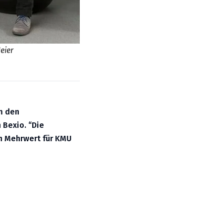
eier
m den
 Bexio. “Die
en Mehrwert für KMU