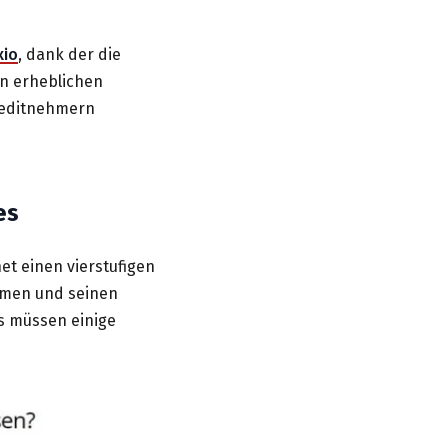
xio
, dank der die
n erheblichen
Kreditnehmern
es
t einen vierstufigen
men und seinen
ss müssen einige