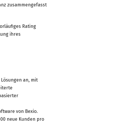
lanz zusammengefasst
orläufiges Rating
lung ihres
d Lösungen an, mit
iterte
basierter
ftware von Bexio.
 500 neue Kunden pro