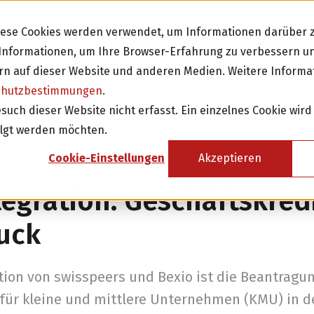
Diese Cookies werden verwendet, um Informationen darüber z
e Informationen, um Ihre Browser-Erfahrung zu verbessern 
n auf dieser Website und anderen Medien. Weitere Informa
chutzbestimmungen
.
Investieren
Fi
ch dieser Website nicht erfasst. Ein einzelnes Cookie wird
olgt werden möchten.
sicht
Investition in Schweizer Unternehmen
Cookie-Einstellungen
Akzeptieren
Attraktive Anlagen mit 3-8% Zinsen
tegration: Geschäftskred
Attraktive Renditen mit monatlichen
Rückzahlungen
uck
Investor werden
tion von swisspeers und Bexio ist die Beantragu
 für kleine und mittlere Unternehmen (KMU) in d