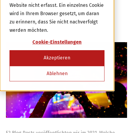
Website nicht erfasst. Ein einzelnes Cookie
ALWIN MEYER
31 DEZEMBER 2021
wird in Ihrem Browser gesetzt, um daran
zu erinnern, dass Sie nicht nachverfolgt
2 KOMMENTARE
werden möchten.
Cookie-Einstellungen
Akzeptieren
Investor werden
Ablehnen
oder
Kreditnehmer werden
52 Blog Posts veröffentlichten wir im 2021. Welche