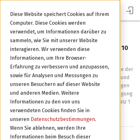
BLOG
Diese Website speichert Cookies auf Ihrem
Computer. Diese Cookies werden
verwendet, um Informationen darüber zu
Zurück zur Übersicht
sammeln, wie Sie mit unserer Website
swisspeers Erfahrungen dominieren die 10
interagieren. Wir verwenden diese
beliebtesten Posts 2021
Informationen, um Ihre Browser-
Erfahrung zu verbessern und anzupassen,
Interviews mit Unternehmern dominieren die Liste der
sowie für Analysen und Messungen zu
10 meist gelesenen Blog Posts 2021. Ihre Insights und
unseren Besuchern auf dieser Website
Erfahrungen lassen den Leser am Puls der jeweiligen
und anderen Medien. Weitere
Branche fühlen. Auch die Ankündigung der Beteiligung
der BLKB an swisspeers hat stark interessiert. Platz 1
Informationen zu den von uns
okkupiert aber ein altbekanntes Thema.
verwendeten Cookies finden Sie in
unseren
Datenschutzbestimmungen
.
Wenn Sie ablehnen, werden Ihre
Im Portal Anmelden
Informationen beim Besuch dieser