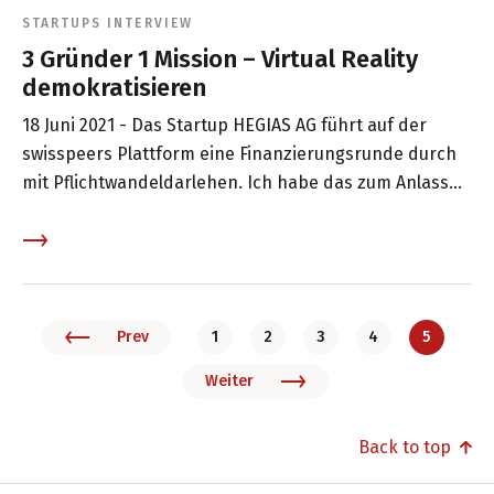
STARTUPS
INTERVIEW
3 Gründer 1 Mission – Virtual Reality
demokratisieren
18 Juni 2021 -
Das Startup HEGIAS AG führt auf der
swisspeers Plattform eine Finanzierungsrunde durch
mit Pflichtwandeldarlehen. Ich habe das zum Anlass
genommen, Mitgründer und CEO Patrik Marty
persönlichere Fragen zu stellen. Wie sie als Gründer
zusammengefunden haben und warum Virtual Reality
den Durchbruch schafft und was ihre Pläne sind.
Prev
1
2
3
4
5
Weiter
Back to top