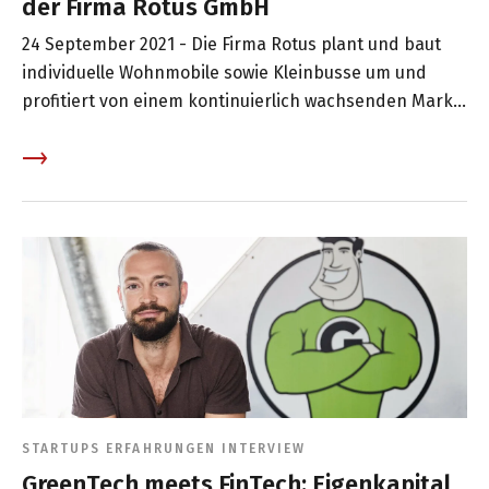
der Firma Rotus GmbH
24 September 2021 -
Die Firma Rotus plant und baut
individuelle Wohnmobile sowie Kleinbusse um und
profitiert von einem kontinuierlich wachsenden Markt.
52 Swisspeers Investoren haben ihnen bei der
Finanzierung der Kosten der Gewerbehalle geholfen
und somit den Aufbau an einem neuen Standort
ermöglicht. Wir haben mit Paul Hafner & René Kobler
gesprochen.
STARTUPS
ERFAHRUNGEN
INTERVIEW
GreenTech meets FinTech: Eigenkapital