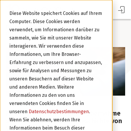
BLOG
Diese Website speichert Cookies auf Ihrem
Computer. Diese Cookies werden
Beiträge über Interview
verwendet, um Informationen darüber zu
(5)
sammeln, wie Sie mit unserer Website
interagieren. Wir verwenden diese
Informationen, um Ihre Browser-
Erfahrung zu verbessern und anzupassen,
sowie für Analysen und Messungen zu
unseren Besuchern auf dieser Website
Im Portal Anmelden
und anderen Medien. Weitere
Informationen zu den von uns
verwendeten Cookies finden Sie in
KMU
FIRMENKREDIT
INTERVIEW
unseren
Datenschutzbestimmungen
.
Firmenübernahme Kredit – Übernahme
statt Neugründung: die Geschichte von
Wenn Sie ablehnen, werden Ihre
Valon Denjali
Informationen beim Besuch dieser