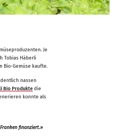
Gemüseproduzenten. Je
h Tobias Häberli
von Bio-Gemüse kaufte.
rdentlich nassen
li Bio Produkte
die
enerieren konnte als
Franken finanziert.»