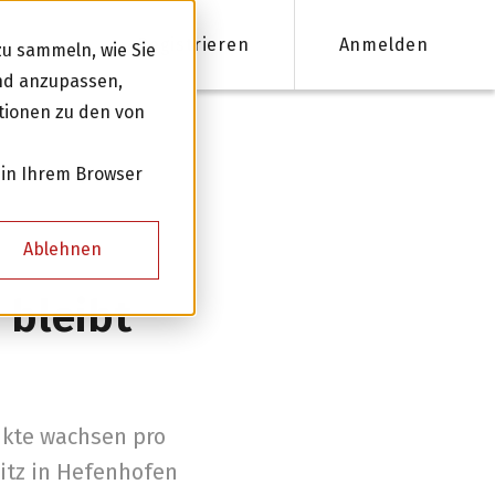
Registrieren
Anmelden
u sammeln, wie Sie
und anzupassen,
tionen zu den von
nanzieren
 in Ihrem Browser
Firmenkredite ab 50'000 CHF
Ablehnen
Online Kreditantrag mit Zinsempfehlung
 bleibt
Persönliche Beratung für Ihre Finanzierung
Kreditnehmer werden
ukte wachsen pro
itz in Hefenhofen