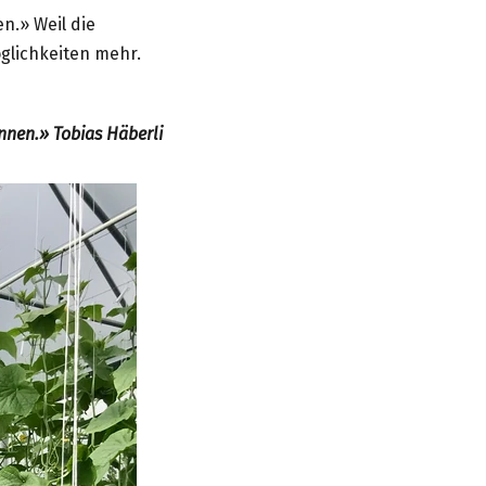
en.» Weil die
öglichkeiten mehr.
önnen.» Tobias Häberli