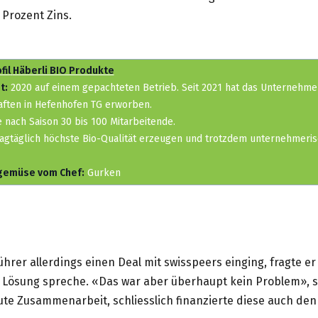
 Prozent Zins.
fil
Häberli BIO Produkte
t:
2020 auf einem gepachteten Betrieb. Seit 2021 hat das Unternehme
aften in Hefenhofen TG erworben.
 nach Saison 30 bis 100 Mitarbeitende.
agtäglich höchste Bio-Qualität erzeugen und trotzdem unternehmeris
gemüse vom Chef:
Gurken
hrer allerdings einen Deal mit swisspeers einging, fragte e
 Lösung spreche. «Das war aber überhaupt kein Problem», sa
ute Zusammenarbeit, schliesslich finanzierte diese auch den