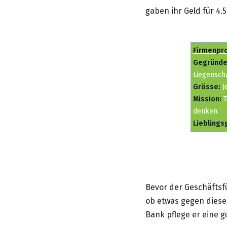
gaben ihr Geld für 4.5
Fi
rmenpro
Gegründe
Liegensch
Grösse:
Je
Mission:
T
denken.
Lieblings
Bevor der Geschäftsfü
ob etwas gegen diese
Bank pflege er eine g