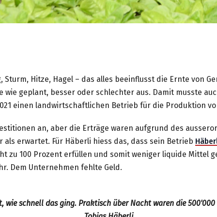
, Sturm, Hitze, Hagel – das alles beeinflusst die Ernte von 
se wie geplant, besser oder schlechter aus. Damit musste auc
 2021 einen landwirtschaftlichen Betrieb für die Produktion 
vestitionen an, aber die Erträge waren aufgrund des aussero
r als erwartet. Für Häberli hiess das, dass sein Betrieb
Häber
 zu 100 Prozent erfüllen und somit weniger liquide Mittel g
hr. Dem Unternehmen fehlte Geld.
t, wie schnell das ging. Praktisch über Nacht waren die 500'000 
Tobias Häberli