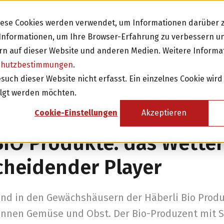
Diese Cookies werden verwendet, um Informationen darüber z
e Informationen, um Ihre Browser-Erfahrung zu verbessern 
n auf dieser Website und anderen Medien. Weitere Informa
chutzbestimmungen
.
Investieren
Fi
ch dieser Website nicht erfasst. Ein einzelnes Cookie wird
olgt werden möchten.
sicht
Investition in Schweizer Unternehmen
Cookie-Einstellungen
Akzeptieren
Attraktive Anlagen mit 3-8% Zinsen
BIO Produkte: das Wetter
Attraktive Renditen mit monatlichen
Rückzahlungen
cheidender Player
Investor werden
und in den Gewächshäusern der Häberli Bio Prod
Tonnen Gemüse und Obst. Der Bio-Produzent mit S