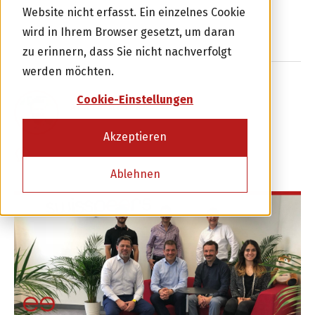
Die neue Dienstleistung wird ab Frühjahr 2018
Website nicht erfasst. Ein einzelnes Cookie
schrittweise eingeführt.
wird in Ihrem Browser gesetzt, um daran
Investor werden
zu erinnern, dass Sie nicht nachverfolgt
werden möchten.
oder
Cookie-Einstellungen
ALWIN MEYER
6 APRIL 2018
Kreditnehmer werden
Akzeptieren
0 KOMMENTARE
Ablehnen