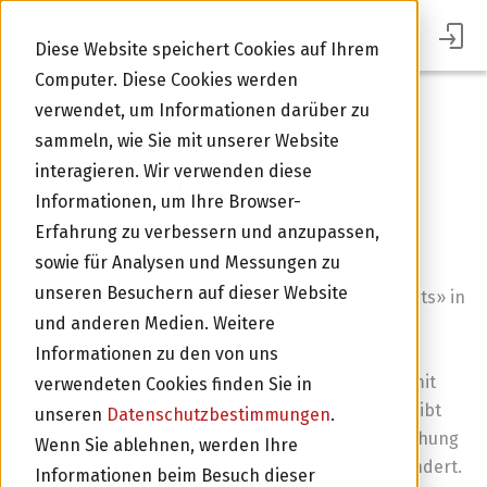
BLOG
Diese Website speichert Cookies auf Ihrem
Computer. Diese Cookies werden
verwendet, um Informationen darüber zu
Zurück zur Übersicht
sammeln, wie Sie mit unserer Website
Ethereum | swisspeers verwaltet KMU-
interagieren. Wir verwenden diese
Kredite in der Blockchain
Informationen, um Ihre Browser-
Erfahrung zu verbessern und anzupassen,
Swisspeers wird als einer der ersten
sowie für Analysen und Messungen zu
Finanzintermediäre überhaupt Kredite zwischen
unseren Besuchern auf dieser Website
Unternehmen und Investoren als «Smart Contracts» in
Im Portal Anmelden
und anderen Medien. Weitere
der Ethereum- Blockchain bewirtschaften und
Gläubigeransprüche mittels Tokens abbilden.
Informationen zu den von uns
Transaktionen rund um KMU-Kredite werden damit
verwendeten Cookies finden Sie in
einfacher, schneller und sicherer. Gleichzeitig bleibt
unseren
Datenschutzbestimmungen
.
die vertragliche und finanzielle Basis in der Beziehung
Wenn Sie ablehnen, werden Ihre
zwischen Kreditgeber und Kreditnehmer unverändert.
Informationen beim Besuch dieser