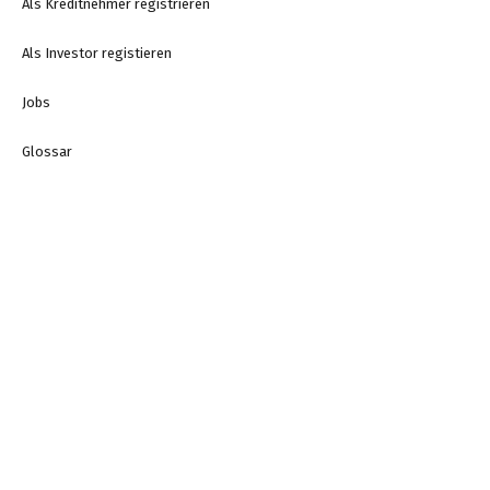
Als Kreditnehmer registrieren
Als Investor registieren
Jobs
Glossar
Blog
Kontakt
swisspeers AG
Zürcherstrasse 12
8400 Winterthur