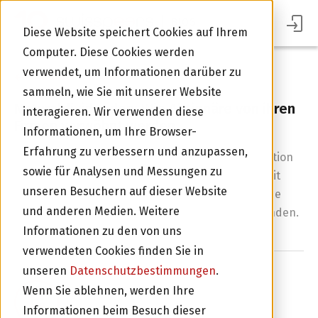
BLOG
Diese Website speichert Cookies auf Ihrem
Computer. Diese Cookies werden
verwendet, um Informationen darüber zu
Zurück zur Übersicht
sammeln, wie Sie mit unserer Website
Naturaldividenden: Wie Aktionäre von ihren
interagieren. Wir verwenden diese
Firmen verwöhnt werden
Informationen, um Ihre Browser-
Erfahrung zu verbessern und anzupassen,
Wir betonen gerne die Wichtigkeit der Diversifikation
sowie für Analysen und Messungen zu
im Investorenportfolio. Als Diversifikationsidee mit
unseren Besuchern auf dieser Website
doppelter Dividende nachfolgend eine spannende
und anderen Medien. Weitere
Analyse zu Aktieninvestitionen mit Naturaldividenden.
Informationen zu den von uns
verwendeten Cookies finden Sie in
unseren
Datenschutzbestimmungen
.
Wenn Sie ablehnen, werden Ihre
Im Portal Anmelden
ALWIN MEYER
Informationen beim Besuch dieser
20 JANUAR 2017