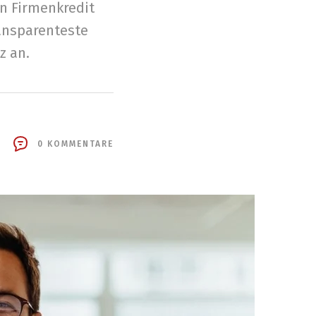
en Firmenkredit
ransparenteste
z an.
0 KOMMENTARE