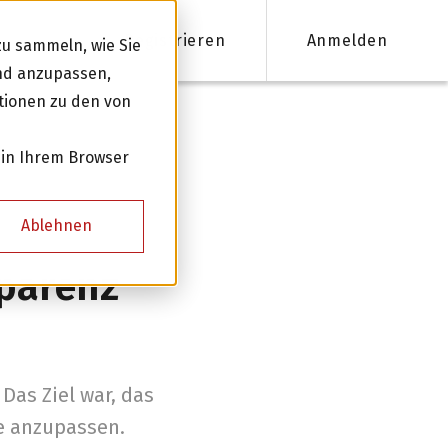
Registrieren
Anmelden
u sammeln, wie Sie
und anzupassen,
tionen zu den von
nanzieren
 in Ihrem Browser
Firmenkredite ab 50'000 CHF
Ablehnen
Online Kreditantrag mit Zinsempfehlung
sparenz
Persönliche Beratung für Ihre Finanzierung
Kreditnehmer werden
Das Ziel war, das
te anzupassen.