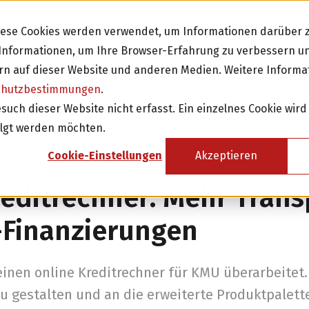
Diese Cookies werden verwendet, um Informationen darüber z
e Informationen, um Ihre Browser-Erfahrung zu verbessern 
n auf dieser Website und anderen Medien. Weitere Informa
chutzbestimmungen
.
Investieren
Fi
ch dieser Website nicht erfasst. Ein einzelnes Cookie wird
olgt werden möchten.
sicht
Investition in Schweizer Unternehmen
Cookie-Einstellungen
Akzeptieren
Attraktive Anlagen mit 3-8% Zinsen
editrechner: Mehr Tran
Attraktive Renditen mit monatlichen
Rückzahlungen
-Finanzierungen
Investor werden
inen online Kreditrechner für KMU überarbeitet. 
 zu gestalten und an die erweiterte Produktpalet