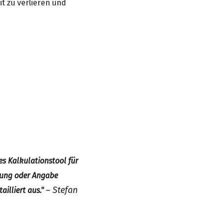
t zu verlieren und
es Kalkulationstool für
erung oder Angabe
– Stefan
ailliert aus."