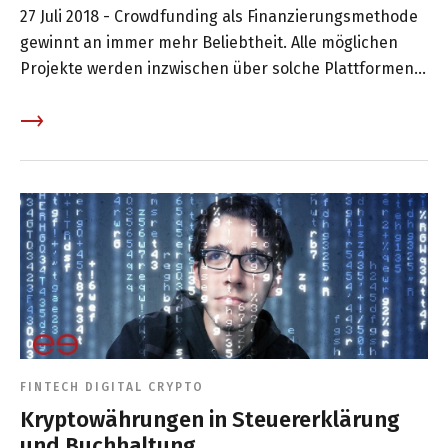
27 Juli 2018 -
Crowdfunding als Finanzierungsmethode
gewinnt an immer mehr Beliebtheit. Alle möglichen
Projekte werden inzwischen über solche Plattformen
möglich gemacht. Das reicht von einem neuen
Magazin zu einer Uhr, der Finanzierung politischer
Kampagnen bis zur Schliessung von
Finanzierungslücken der öffentlichen Hand. Allen
gemeinsam – Individuen die miteinander Spezifisches
bewegen wollen – die Macht der Crowd! In diesem
Artikel wollen wir ihnen ein paar Beispiele für die
grössten Projekte nennen.
FINTECH
DIGITAL
CRYPTO
Kryptowährungen in Steuererklärung
und Buchhaltung