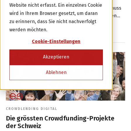
24 August 2018 -
Jedes kleine und mittlere
Website nicht erfasst. Ein einzelnes Cookie
Investor werden
Unternehmen mit internationaler Verflechtung, muss
wird in Ihrem Browser gesetzt, um daran
zwangsläufig irgendwann Fremdwährungen kaufen
zu erinnern, dass Sie nicht nachverfolgt
oder verkaufen. Oftmals ist es jedoch nur schwer
oder
werden möchten.
möglich, den Währungsbedarf zu quantifizieren und
die exakten Termine zu bestimmen. Bei AMNIS lösen
Kreditnehmer werden
Cookie-Einstellungen
wir diese Probleme mit unserer neuesten
Funktionalität für Schweizer Unternehmer.
Akzeptieren
Ablehnen
CROWDLENDING
DIGITAL
Die grössten Crowdfunding-Projekte
der Schweiz