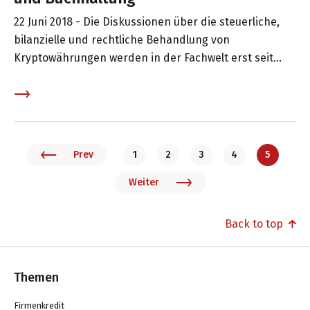
22 Juni 2018 -
Die Diskussionen über die steuerliche,
bilanzielle und rechtliche Behandlung von
Kryptowährungen werden in der Fachwelt erst seit
relativer kurzer Zeit geführt. Vieles ist noch im Fluss.
Wir möchten Ihnen hier eine kurze, aber nicht
abschliessende und nicht vollständige Übersicht über
den aktuellen Stand geben.
Prev
1
2
3
4
5
Weiter
Back to top
Themen
Firmenkredit