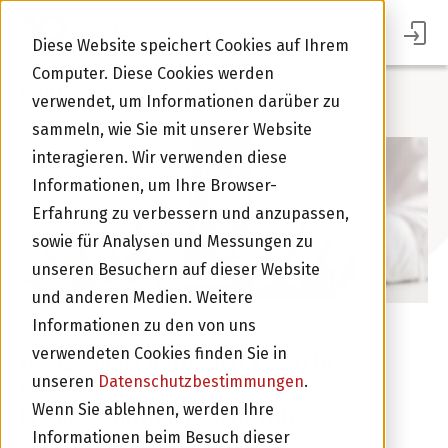
BLOG
Diese Website speichert Cookies auf Ihrem
Computer. Diese Cookies werden
Beiträge über digital (5)
verwendet, um Informationen darüber zu
sammeln, wie Sie mit unserer Website
interagieren. Wir verwenden diese
Informationen, um Ihre Browser-
Erfahrung zu verbessern und anzupassen,
sowie für Analysen und Messungen zu
Im Portal Anmelden
unseren Besuchern auf dieser Website
und anderen Medien. Weitere
Informationen zu den von uns
ANLAGEN
FINTECH
KMU
DIGITAL
verwendeten Cookies finden Sie in
Devisengeschäfte neu gedacht:
unseren
Datenschutzbestimmungen
.
Flexibilität bei der
Wenn Sie ablehnen, werden Ihre
Fremdwährungsbeschaffung
Informationen beim Besuch dieser