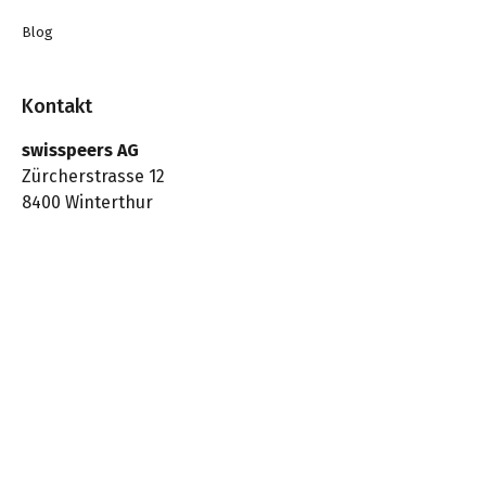
Blog
Kontakt
swisspeers AG
Zürcherstrasse 12
8400 Winterthur
Social
©2026 SWISSPEERS AG (CHE-292.634.550)