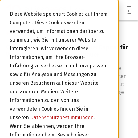
BLOG
Diese Website speichert Cookies auf Ihrem
Computer. Diese Cookies werden
verwendet, um Informationen darüber zu
Zurück zur Übersicht
sammeln, wie Sie mit unserer Website
Geschäftskredit ohne Bank: PeerCapital für
interagieren. Wir verwenden diese
Wein kultivierenden Tunnelbauer
Informationen, um Ihre Browser-
Erfahrung zu verbessern und anzupassen,
Dieser Tage steigen Hanspeter Cadonau und seine
sowie für Analysen und Messungen zu
Mitstreiter in die Rebberge am Walensee und ernten
unseren Besuchern auf dieser Website
den Jahrgang 2016. Hanspeter ist Inhaber einer gut
und anderen Medien. Weitere
laufenden Tunnelbaufirma, der auch die Weinberge
Im Portal Anmelden
gehören. Als er aber Geld für den Umbau neuer
Informationen zu den von uns
Rebberge und besseren Hagelschutz brauchte,
verwendeten Cookies finden Sie in
schreckte der Branchenmix Banken ab.
unseren
Datenschutzbestimmungen
.
Wenn Sie ablehnen, werden Ihre
Informationen beim Besuch dieser