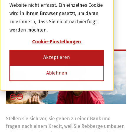
Website nicht erfasst. Ein einzelnes Cookie
wird in Ihrem Browser gesetzt, um daran
ALWIN MEYER
7 OKTOBER 2016
zu erinnern, dass Sie nicht nachverfolgt
Investor werden
werden möchten.
0 KOMMENTARE
Cookie-Einstellungen
oder
Akzeptieren
Kreditnehmer werden
Ablehnen
Stellen sie sich vor, sie gehen zu einer Bank und
fragen nach einem Kredit, weil Sie Rebberge umbauen