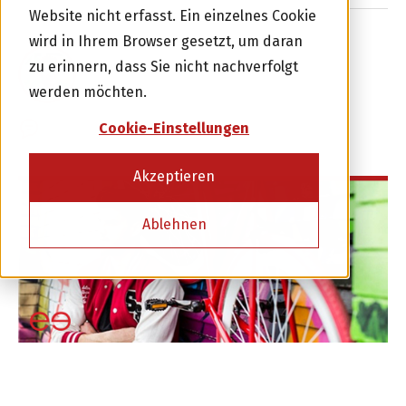
Website nicht erfasst. Ein einzelnes Cookie
wird in Ihrem Browser gesetzt, um daran
zu erinnern, dass Sie nicht nachverfolgt
ALWIN MEYER
21 OKTOBER 2016
werden möchten.
Investor werden
Cookie-Einstellungen
0 KOMMENTARE
oder
Akzeptieren
Kreditnehmer werden
Ablehnen