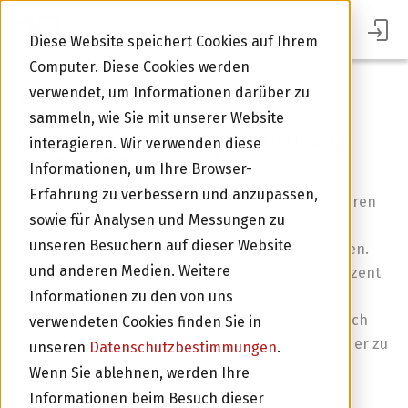
BLOG
Diese Website speichert Cookies auf Ihrem
Computer. Diese Cookies werden
verwendet, um Informationen darüber zu
Zurück zur Übersicht
sammeln, wie Sie mit unserer Website
Urban Rider: Wachstumsfinanzierung für
interagieren. Wir verwenden diese
trendiges Bike-Geschäft
Informationen, um Ihre Browser-
Erfahrung zu verbessern und anzupassen,
Urban Rider ist für seine individuell konfigurierbaren
sowie für Analysen und Messungen zu
Velos bekannt. Das Unternehmen hat eine
unseren Besuchern auf dieser Website
Wachstumsfinanzierung mit Crowdlending erhalten.
und anderen Medien. Weitere
Diese beläuft sich auf 60‘000 Franken für 4,25 Prozent
Zins und drei Jahre Laufzeit. Bei einem Kaffee im
Informationen zu den von uns
Im Portal Anmelden
brandneuen Laden an der Lagerstrasse 57 in Zürich
verwendeten Cookies finden Sie in
hat mir Firmengründer Peter Graf erzählt, warum er zu
unseren
Datenschutzbestimmungen
.
swisspeers gekommen ist.
Wenn Sie ablehnen, werden Ihre
Informationen beim Besuch dieser