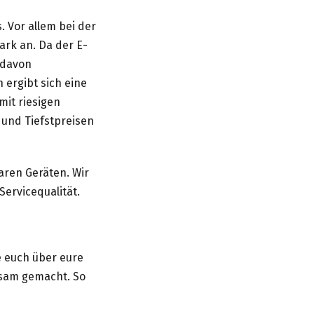
. Vor allem bei der
ark an. Da der E-
l davon
 ergibt sich eine
mit riesigen
 und Tiefstpreisen
aren Geräten. Wir
ervicequalität.
e euch über eure
ksam gemacht. So