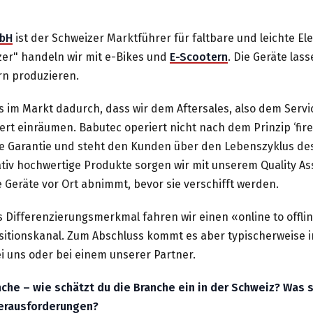
bH
ist der Schweizer Marktführer für faltbare und leichte Ele
zer" handeln wir mit e-Bikes und
E-Scootern
. Die Geräte lass
rn produzieren.
s im Markt dadurch, dass wir dem Aftersales, also dem Servi
rt einräumen. Babutec operiert nicht nach dem Prinzip ‘fire
ge Garantie und steht den Kunden über den Lebenszyklus de
ativ hochwertige Produkte sorgen wir mit unserem Quality A
 Geräte vor Ort abnimmt, bevor sie verschifft werden.
es Differenzierungsmerkmal fahren wir einen «online to offlin
sitionskanal. Zum Abschluss kommt es aber typischerweise i
i uns oder bei einem unserer Partner.
anche – wie schätzt du die Branche ein in der Schweiz? Was 
Herausforderungen?