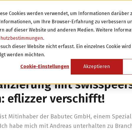
Diese Cookies werden verwendet, um Informationen darüber z
e Informationen, um Ihre Browser-Erfahrung zu verbessern 
n auf dieser Website und anderen Medien. Weitere Informa
chutzbestimmungen
.
Investieren
Fi
ch dieser Website nicht erfasst. Ein einzelnes Cookie wird
olgt werden möchten.
sicht
Investition in Schweizer Unternehmen
Cookie-Einstellungen
Akzeptieren
Attraktive Anlagen mit 3-8% Zinsen
anzierung mit swisspeer
Attraktive Renditen mit monatlichen
Rückzahlungen
 eflizzer verschifft!
Investor werden
ist Mitinhaber der Babutec GmbH, einem Speziali
 Ich habe mich mit Andreas unterhalten zu Branc