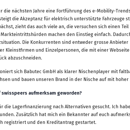
ür die nächsten Jahre eine Fortführung des e-Mobility-Trends
teigt die Akzeptanz für elektrisch unterstützte Fahrzeuge st
wächst, zieht das auch viele an, die versuchen sich einen Tei
 Markteintrittshürden machen den Einstieg einfach. Dadurch
zsituation. Die Konkurrenten sind entweder grosse Anbieter 
r Kleinstfirmen und Einzelpersonen, die mit einer Webseite
tück abzuschneiden.
niert sich Babutec GmbH als klarer Nischenplayer mit faltb
hsen und bauen unseren Brand in der Nische auf mit hoher S
auf swisspeers aufmerksam geworden?
ür die Lagerfinanzierung nach Alternativen gesucht. Ich hab
efunden. Zusätzlich hat mich ein Bekannter auf euch aufmer
h registriert und den Kreditantrag gestartet.