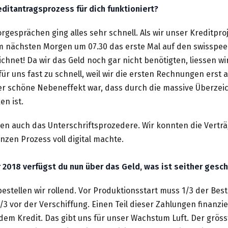
reditantragsprozess für dich funktioniert?
rgesprächen ging alles sehr schnell. Als wir unser Kreditpr
m nächsten Morgen um 07.30 das erste Mal auf den swisspeer
chnet! Da wir das Geld noch gar nicht benötigten, liessen wi
 für uns fast zu schnell, weil wir die ersten Rechnungen erst
r schöne Nebeneffekt war, dass durch die massive Überzei
n ist.
gen auch das Unterschriftsprozedere. Wir konnten die Verträ
nzen Prozess voll digital machte.
 2018 verfügst du nun über das Geld, was ist seither ges
 bestellen wir rollend. Vor Produktionsstart muss 1/3 der Be
3 vor der Verschiffung. Einen Teil dieser Zahlungen finanzie
dem Kredit. Das gibt uns für unser Wachstum Luft. Der grösst