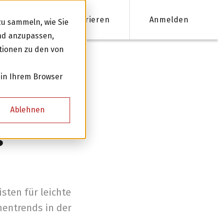
Registrieren
Anmelden
u sammeln, wie Sie
und anzupassen,
tionen zu den von
nanzieren
 in Ihrem Browser
Firmenkredite ab 50'000 CHF
Ablehnen
Online Kreditantrag mit Zinsempfehlung
s
Persönliche Beratung für Ihre Finanzierung
Kreditnehmer werden
sten für leichte
hentrends in der