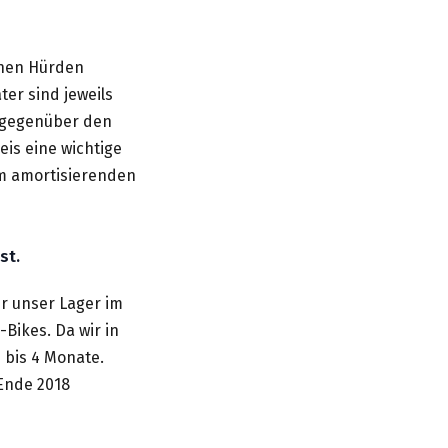
chen Hürden
er sind jeweils
r gegenüber den
eis eine wichtige
em amortisierenden
ast.
ir unser Lager im
-Bikes. Da wir in
3 bis 4 Monate.
 Ende 2018