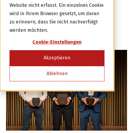
Website nicht erfasst. Ein einzelnes Cookie
wird in Ihrem Browser gesetzt, um daran
ALWIN MEYER
12 JUNI 2026
zu erinnern, dass Sie nicht nachverfolgt
werden möchten.
0 KOMMENTARE
Investor werden
Cookie-Einstellungen
oder
Akzeptieren
Kreditnehmer werden
Ablehnen