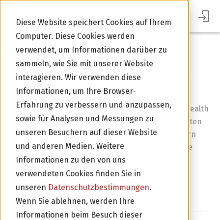
BLOG
Diese Website speichert Cookies auf Ihrem
Computer. Diese Cookies werden
verwendet, um Informationen darüber zu
Zurück zur Übersicht
sammeln, wie Sie mit unserer Website
Innovation Award an der Wealth Office
interagieren. Wir verwenden diese
Conference für swisspeers
Informationen, um Ihre Browser-
Erfahrung zu verbessern und anzupassen,
An der Wealth Office Conference 2026 von ZWEI Wealth
sowie für Analysen und Messungen zu
im Kunsthaus Zürich hat sich swisspeers im direkten
unseren Besuchern auf dieser Website
Vergleich mit 22 Banken und Vermögensverwaltern
und anderen Medien. Weitere
erfolgreich gezeigt. Unser festverzinsliche direkte
Anlagemöglichkeit in KMU-Kredite gewann den
Informationen zu den von uns
Innovation Award und belegte den 2. Platz in der
Im Portal Anmelden
verwendeten Cookies finden Sie in
Kategorie «Capital Preservation» (Kapitalerhalt).
unseren
Datenschutzbestimmungen
.
Wenn Sie ablehnen, werden Ihre
Informationen beim Besuch dieser