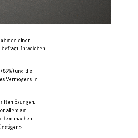
Rahmen einer
befragt, in welchen
 (83%) und die
res Vermögens in
riftenlösungen.
vor allem am
 «Zudem machen
ünstiger.»