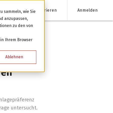
Registrieren
Anmelden
u sammeln, wie Sie
und anzupassen,
tionen zu den von
nanzieren
 in Ihrem Browser
Firmenkredite ab 50'000 CHF
Ablehnen
Online Kreditantrag mit Zinsempfehlung
den
Persönliche Beratung für Ihre Finanzierung
Kreditnehmer werden
nlagepräferenz
rage untersucht.