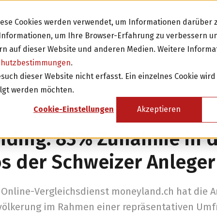
Diese Cookies werden verwendet, um Informationen darüber z
e Informationen, um Ihre Browser-Erfahrung zu verbessern 
n auf dieser Website und anderen Medien. Weitere Informa
chutzbestimmungen
.
Investieren
Fi
ch dieser Website nicht erfasst. Ein einzelnes Cookie wird
olgt werden möchten.
sicht
Investition in Schweizer Unternehmen
Cookie-Einstellungen
Akzeptieren
Attraktive Anlagen mit 3-8% Zinsen
nding: 83% Zunahme in 
Attraktive Renditen mit monatlichen
Rückzahlungen
os der Schweizer Anleger
Investor werden
Online-Vergleichsdienst moneyland.ch hat die A
völkerung im Rahmen einer repräsentativen Umf