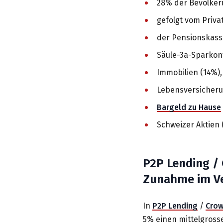
28% der Bevölker
gefolgt vom Priva
der Pensionskass
Säule-3a-Sparkon
Immobilien (14%),
Lebensversicheru
Bargeld zu Hause
Schweizer Aktien 
P2P Lending / 
Zunahme im Ve
In
P2P Lending
/
Crow
5% einen mittelgross