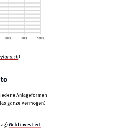
yland.ch
)
nto
schiedene Anlageformen
 (das ganze Vermögen)
rag)
Geld investiert