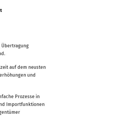
e Übertragung
nd.
rzeit auf dem neusten
alerhöhungen und
nfache Prozesse in
und Importfunktionen
eigentümer