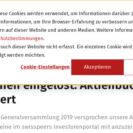
Diese Cookies werden verwendet, um Informationen darüber z
e Informationen, um Ihre Browser-Erfahrung zu verbessern 
n auf dieser Website und anderen Medien. Weitere Informa
chutzbestimmungen
.
Investieren
Fi
ch dieser Website nicht erfasst. Ein einzelnes Cookie wird
olgt werden möchten.
sicht
Investition in Schweizer Unternehmen
Cookie-Einstellungen
Akzeptieren
Attraktive Anlagen mit 3-8% Zinsen
hen eingelöst: Aktienbu
Attraktive Renditen mit monatlichen
Rückzahlungen
iert
Investor werden
 Generalversammlung 2019 versprochen unsere A
heine im swisspeers Investorenportal mit anzuze