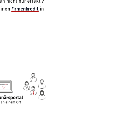
n nicht nur effektiv
einen
Firmenkredit
in