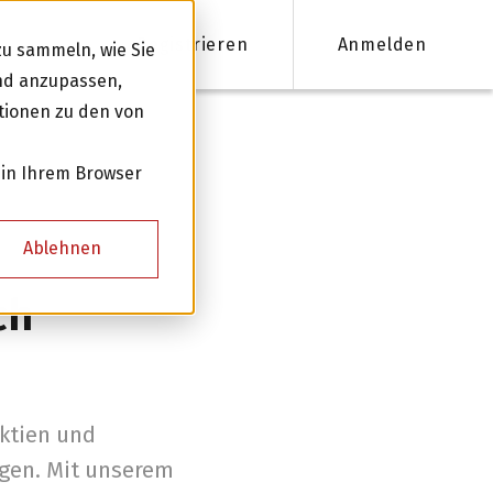
Registrieren
Anmelden
u sammeln, wie Sie
und anzupassen,
tionen zu den von
nanzieren
 in Ihrem Browser
Firmenkredite ab 50'000 CHF
Ablehnen
Online Kreditantrag mit Zinsempfehlung
ch
Persönliche Beratung für Ihre Finanzierung
Kreditnehmer werden
ktien und
igen. Mit unserem