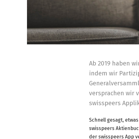
Ab 2019 haben wir
indem wir Partizi
Generalversammlu
versprachen wir v
swisspeers Appli
Schnell gesagt, etwas
swisspeers Aktienbuch
der swisspeers App v