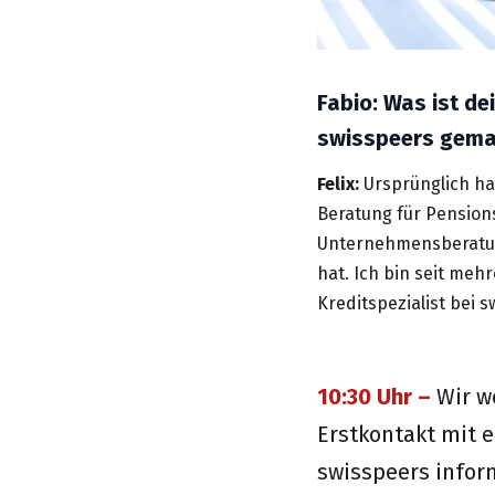
Fabio: Was ist de
swisspeers gem
Felix:
Ursprünglich hab
Beratung für Pension
Unternehmensberatun
hat. Ich bin seit meh
Kreditspezialist bei s
10:30 Uhr –
Wir w
Erstkontakt mit 
swisspeers infor