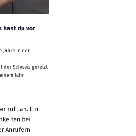
s hast du vor
e Jahre in der
 der Schweiz gereizt
 einem Jahr
r ruft an. Ein
hkeiten bei
er Anrufern