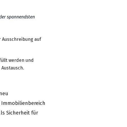
r der spannendsten
ur Ausschreibung auf
füllt werden und
m Austausch.
 neu
m Immobilienbereich
s Sicherheit für