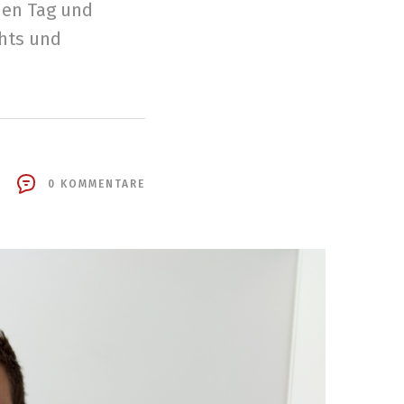
inen Tag und
ghts und
0 KOMMENTARE