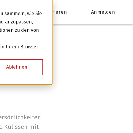
Registrieren
Anmelden
u sammeln, wie Sie
und anzupassen,
tionen zu den von
nanzieren
 in Ihrem Browser
Firmenkredite ab 50'000 CHF
Ablehnen
Online Kreditantrag mit Zinsempfehlung
Persönliche Beratung für Ihre Finanzierung
Kreditnehmer werden
ersönlichkeiten
e Kulissen mit