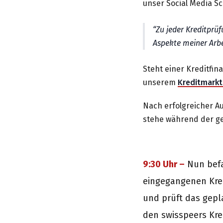
unser Social Media S
Zu jeder Kreditprüf
Aspekte meiner Arbe
Steht einer Kreditfin
unserem
Kreditmarkt
Nach erfolgreicher Au
stehe während der ge
9:30 Uhr –
Nun befa
eingegangenen Kred
und prüft das gepl
den swisspeers Kred