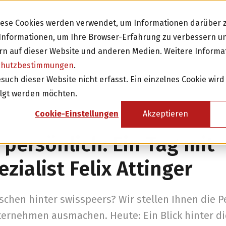
Diese Cookies werden verwendet, um Informationen darüber z
e Informationen, um Ihre Browser-Erfahrung zu verbessern 
n auf dieser Website und anderen Medien. Weitere Informa
chutzbestimmungen
.
Investieren
Fi
ch dieser Website nicht erfasst. Ein einzelnes Cookie wird
olgt werden möchten.
sicht
Investition in Schweizer Unternehmen
Cookie-Einstellungen
Akzeptieren
Attraktive Anlagen mit 3-8% Zinsen
 persönlich: Ein Tag mit
Attraktive Renditen mit monatlichen
Rückzahlungen
zialist Felix Attinger
Investor werden
chen hinter swisspeers? Wir stellen Ihnen die P
nternehmen ausmachen. Heute: Ein Blick hinter di