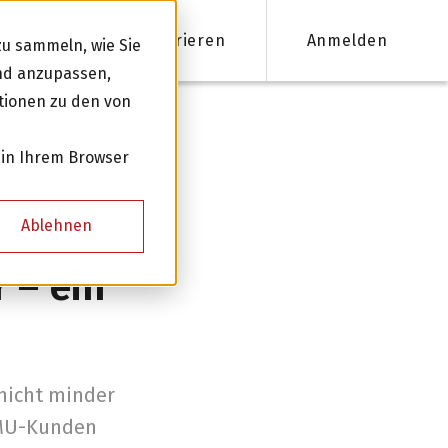
Registrieren
Anmelden
u sammeln, wie Sie
und anzupassen,
tionen zu den von
nanzieren
 in Ihrem Browser
Firmenkredite ab 50'000 CHF
Ablehnen
Online Kreditantrag mit Zinsempfehlung
 – ein
Persönliche Beratung für Ihre Finanzierung
Kreditnehmer werden
 nicht minder
KMU-Kunden