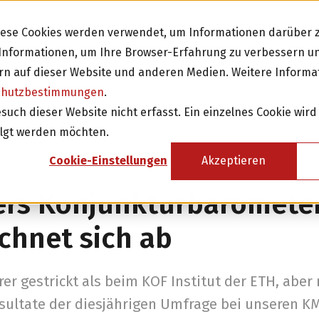
Diese Cookies werden verwendet, um Informationen darüber z
e Informationen, um Ihre Browser-Erfahrung zu verbessern 
n auf dieser Website und anderen Medien. Weitere Informa
chutzbestimmungen
.
Investieren
Fi
ch dieser Website nicht erfasst. Ein einzelnes Cookie wird
olgt werden möchten.
sicht
Investition in Schweizer Unternehmen
Cookie-Einstellungen
Akzeptieren
Attraktive Anlagen mit 3-8% Zinsen
rs Konjunkturbarometer
Attraktive Renditen mit monatlichen
Rückzahlungen
chnet sich ab
Investor werden
er gestrickt als beim KOF Institut der ETH, aber
sultate der diesjährigen Umfrage bei unseren 