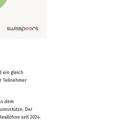
 ein gleich
r Teilnehmer
äss dem
tumsstütze. Der
eallöhne seit 2024.