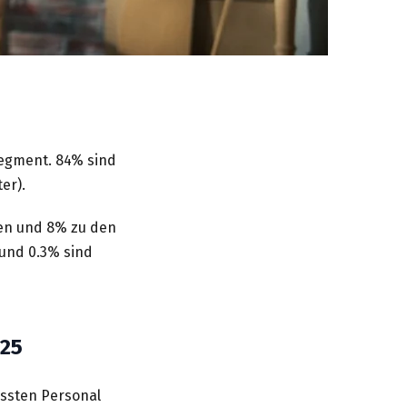
egment. 84% sind
er).
en und 8% zu den
 und 0.3% sind
025
ssten Personal