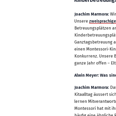
Joachim Marmora:
Wi
Unsere
zweisprachige
Betreuungsplätzen an
Kinderbetreuungsplätz
Ganztagsbetreuung an
einen Montessori-Kin
Konkurrenz. Unsere Be
ganze Jahr offen – El
Alwin Meyer: Was si
Joachim Marmora:
Das
Kitaalltag äussert sic
lernen Mitverantwort
Montessori hat mit ih
häufig eine ähnliche 