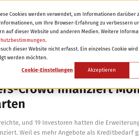
Diese Cookies werden verwendet, um Informationen darüber z
e Informationen, um Ihre Browser-Erfahrung zu verbessern 
n auf dieser Website und anderen Medien. Weitere Informa
chutzbestimmungen
.
Investieren
Fi
ch dieser Website nicht erfasst. Ein einzelnes Cookie wird
olgt werden möchten.
sicht
Investition in Schweizer Unternehmen
Cookie-Einstellungen
Akzeptieren
Attraktive Anlagen mit 3-8% Zinsen
rs-Crowd finanziert Mon
Attraktive Renditen mit monatlichen
Rückzahlungen
arten
Investor werden
ichte, und 19 Investoren hatten die Erweiterung 
ziert. Weil es mehr Angebote als Kreditbedarf ga