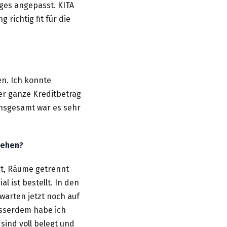
iges angepasst. KITA
richtig fit für die
n. Ich konnte
der ganze Kreditbetrag
Insgesamt war es sehr
hehen?
t, Räume getrennt
 ist bestellt. In den
warten jetzt noch auf
usserdem habe ich
 sind voll belegt und