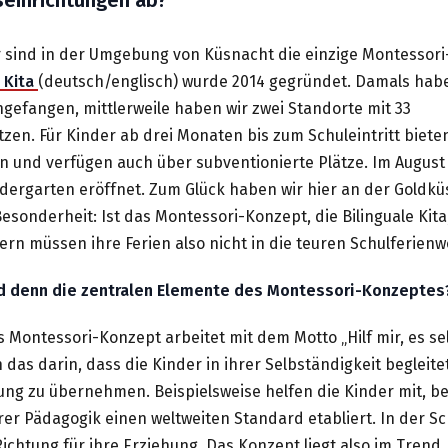
r sind in der Umgebung von Küsnacht die einzige Montessori
 Kita
(deutsch/englisch) wurde 2014 gegründet. Damals habe 
gefangen, mittlerweile haben wir zwei Standorte mit 33
en. Für Kinder ab drei Monaten bis zum Schuleintritt biete
 und verfügen auch über subventionierte Plätze. Im August
dergarten eröffnet. Zum Glück haben wir hier an der Goldkü
sonderheit: Ist das Montessori-Konzept, die Bilinguale Kit
tern müssen ihre Ferien also nicht in die teuren Schulferien
nd denn die zentralen Elemente des Montessori-Konzeptes
 Montessori-Konzept arbeitet mit dem Motto „Hilf mir, es sel
h das darin, dass die Kinder in ihrer Selbständigkeit begleit
ung zu übernehmen. Beispielsweise helfen die Kinder mit, b
rer Pädagogik einen weltweiten Standard etabliert. In der S
Richtung für ihre Erziehung. Das Konzept liegt also im Trend.