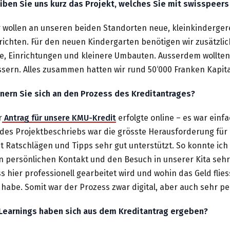
iben Sie uns kurz das Projekt, welches Sie
mit swisspeers 
r wollen an unseren beiden Standorten neue, kleinkinderger
richten. Für den neuen Kindergarten benötigen wir zusätzli
äte, Einrichtungen und kleinere Umbauten. Ausserdem wollten
essern. Alles zusammen hatten wir rund 50‘000 Franken
Kapit
nnern Sie sich an den Prozess des Kreditantrages?
r
Antrag für unsere KMU-Kredit
erfolgte online – es war einfa
 des Projektbeschriebs war die grösste Herausforderung für 
t Ratschlägen und Tipps sehr gut unterstützt. So konnte ich
 persönlichen Kontakt und den Besuch in unserer Kita sehr
s hier professionell gearbeitet wird und wohin das Geld flie
 habe. Somit war der Prozess zwar digital, aber auch sehr pe
 Learnings haben sich aus dem Kreditantrag ergeben?