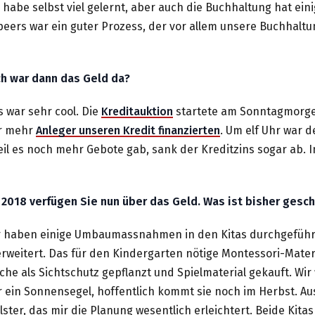
 habe selbst viel gelernt, aber auch die Buchhaltung hat ein
peers war ein guter Prozess, der vor allem unsere Buchhaltung 
ch war dann das Geld da?
 war sehr cool. Die
Kreditauktion
startete am Sonntagmorge
er mehr
Anleger unseren Kredit finanzierten
. Um elf Uhr war 
l es noch mehr Gebote gab, sank der Kreditzins sogar ab. 
li 2018 verfügen Sie nun über das Geld. Was ist bisher gesc
r haben einige Umbaumassnahmen in den Kitas durchgeführ
weitert. Das für den Kindergarten nötige Montessori-Material
he als Sichtschutz gepflanzt und Spielmaterial gekauft. Wir 
ür ein Sonnensegel, hoffentlich kommt sie noch im Herbst. A
lster, das mir die Planung wesentlich erleichtert. Beide Kitas