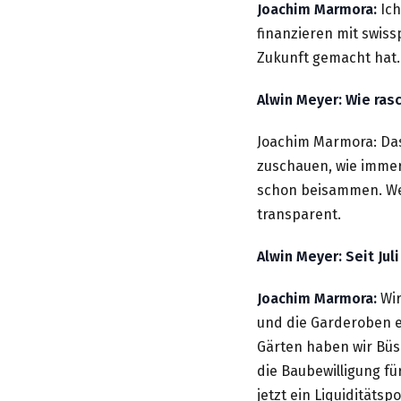
Joachim Marmora:
Ich
finanzieren mit swiss
Zukunft gemacht hat.
Alwin Meyer: Wie ras
Joachim Marmora: Das
zuschauen, wie imm
schon beisammen. Wei
transparent.
Alwin Meyer: Seit Ju
Joachim Marmora:
Wi
und die Garderoben er
Gärten haben wir Büsc
die Baubewilligung f
jetzt ein
Liquiditätspo