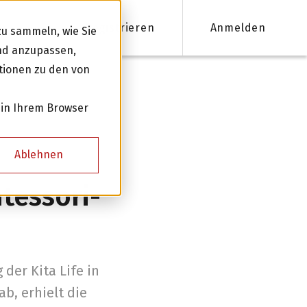
Registrieren
Anmelden
u sammeln, wie Sie
und anzupassen,
tionen zu den von
nanzieren
 in Ihrem Browser
Firmenkredite ab 50'000 CHF
Ablehnen
Online Kreditantrag mit Zinsempfehlung
tessori-
Persönliche Beratung für Ihre Finanzierung
Kreditnehmer werden
der Kita Life in
b, erhielt die