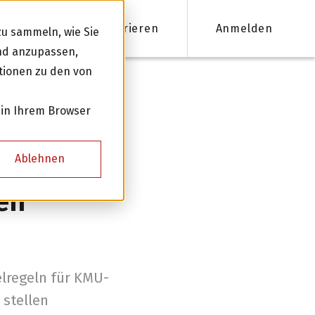
Registrieren
Anmelden
u sammeln, wie Sie
und anzupassen,
tionen zu den von
nanzieren
 in Ihrem Browser
Firmenkredite ab 50'000 CHF
Ablehnen
Online Kreditantrag mit Zinsempfehlung
en
Persönliche Beratung für Ihre Finanzierung
Kreditnehmer werden
elregeln für KMU-
 stellen