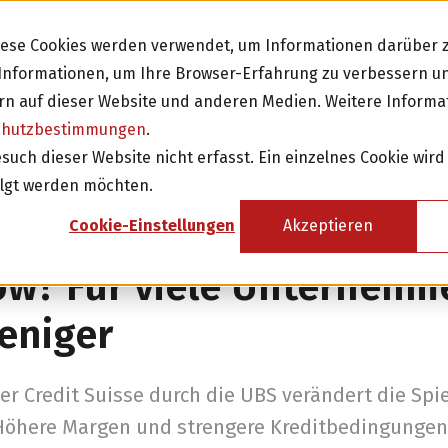
Diese Cookies werden verwendet, um Informationen darüber z
e Informationen, um Ihre Browser-Erfahrung zu verbessern 
n auf dieser Website und anderen Medien. Weitere Informa
chutzbestimmungen
.
Investieren
Fi
ch dieser Website nicht erfasst. Ein einzelnes Cookie wird
olgt werden möchten.
sicht
Investition in Schweizer Unternehmen
Cookie-Einstellungen
Akzeptieren
Attraktive Anlagen mit 3-8% Zinsen
ow? Für viele Unternehm
Attraktive Renditen mit monatlichen
Rückzahlungen
eniger
Investor werden
r Credit Suisse durch die UBS verändert die Spi
Höhere Margen und strengere Kreditbedingungen