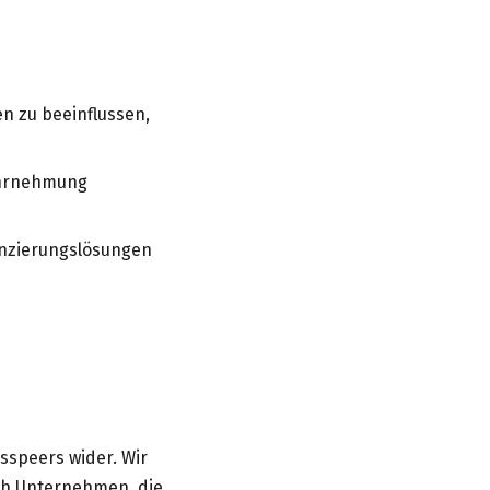
n zu beeinflussen,
ahrnehmung
nanzierungslösungen
sspeers wider. Wir
uch Unternehmen, die