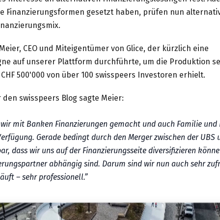
lle Finanzierungsformen gesetzt haben, prüfen nun alternati
inanzierungsmix.
r Meier, CEO und Miteigentümer von Glice, der kürzlich eine
e auf unserer Plattform durchführte, um die Produktion s
CHF 500'000 von über 100 swisspeers Investoren erhielt.
 den swisspeers Blog sagte Meier:
 wir mit Banken Finanzierungen gemacht und auch Familie und F
Verfügung. Gerade bedingt durch den Merger zwischen der UBS u
ar, dass wir uns auf der Finanzierungsseite diversifizieren könn
erungspartner abhängig sind. Darum sind wir nun auch sehr zufr
äuft – sehr professionell.