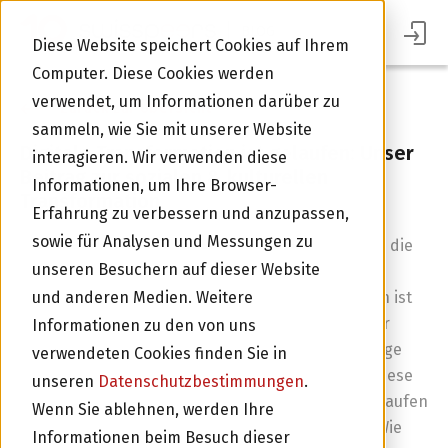
BLOG
Diese Website speichert Cookies auf Ihrem
Computer. Diese Cookies werden
verwendet, um Informationen darüber zu
Zurück zur Übersicht
sammeln, wie Sie mit unserer Website
Digitale Transformation ist gelaufen: Unser
interagieren. Wir verwenden diese
Beitrag zur sozialen & kulturellen
Informationen, um Ihre Browser-
Transformation
Erfahrung zu verbessern und anzupassen,
sowie für Analysen und Messungen zu
Viel wird gesprochen über Digitalisierung und wie die
unseren Besuchern auf dieser Website
digitale Transformation gerade mit Corona einen
Schub erfahren habe. Die digitale Transformation ist
und anderen Medien. Weitere
aber nichts neues, sie begann bereits in den 60er
Informationen zu den von uns
Jahren mit den ersten Computern. Gemäss Aussage
verwendeten Cookies finden Sie in
von Adrian Honegger, Baloise Versicherung, sei diese
unseren
Datenschutzbestimmungen
.
Transformation zumindest technisch faktisch gelaufen
Im Portal Anmelden
Wenn Sie ablehnen, werden Ihre
– aber die Menschen müssen abgeholt werden. Wie
Informationen beim Besuch dieser