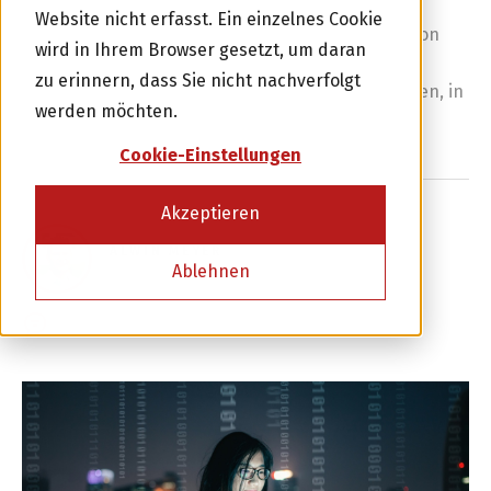
also schaffen wir die soziale und kulturelle
Website nicht erfasst. Ein einzelnes Cookie
Transformation, welche die digitale Transformation
wird in Ihrem Browser gesetzt, um daran
mit sich bringt? Dazu möchten wir bei swisspeers
zu erinnern, dass Sie nicht nachverfolgt
ebenfalls einen Beitrag leisten. Wie wir das machen, in
werden möchten.
unserem heutigen Blog Post.
Cookie-Einstellungen
Investor werden
Akzeptieren
ALWIN MEYER
oder
Ablehnen
9 OKTOBER 2020
0 KOMMENTARE
Kreditnehmer werden