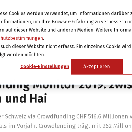
Diese Cookies werden verwendet, um Informationen darüber z
e Informationen, um Ihre Browser-Erfahrung zu verbessern 
n auf dieser Website und anderen Medien. Weitere Informa
chutzbestimmungen
.
Investieren
Fi
ch dieser Website nicht erfasst. Ein einzelnes Cookie wird
olgt werden möchten.
sicht
Investition in Schweizer Unternehmen
Cookie-Einstellungen
Akzeptieren
Attraktive Anlagen mit 3-8% Zinsen
ding Monitor 2019: zwi
Attraktive Renditen mit monatlichen
Rückzahlungen
 und Hai
Investor werden
r Schweiz via Crowdfunding CHF 516.6 Millionen 
s im Vorjahr. Crowdlending trägt mit 262 Millio