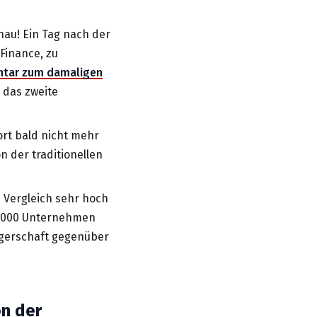
nau! Ein Tag nach der
tFinance, zu
tar zum damaligen
 das zweite
ort bald nicht mehr
 der traditionellen
 Vergleich sehr hoch
35'000 Unternehmen
egerschaft gegenüber
on der