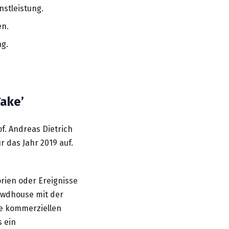
stleistung.
en.
ng.
Take’
f. Andreas Dietrich
 das Jahr 2019 auf.
orien oder Ereignisse
owdhouse mit der
ie kommerziellen
s ein