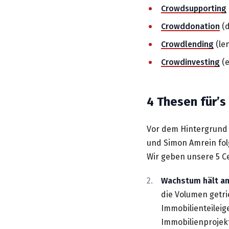
Crowdsupporting
Crowddonation
(d
Crowdlending
(le
Crowdinvesting
(e
4 Thesen für’s
Vor dem Hintergrund 
und Simon Amrein fol
Wir geben unsere 5 C
Wachstum hält a
die Volumen getr
Immobilienteileig
Immobilienprojekt