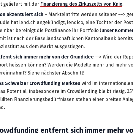
 geliefert mit der
Finanzierung des Zirkuszelts von Knie
.
on akzentuiert sich
– Markteintritte werden seltener –-> ge
tudie hat lend.ch angekündigt, lendico, eine Tochter der Pos
nbar bereinigt die Postfinance ihr Portfolio (
unser Kommen
amit ist nach der Basellandschaftlichen Kantonalbank bereits
nzinstitut aus dem Markt ausgestiegen.
fernt sich immer mehr von der Grundidee
--> Wird der Rep
ort heissen können? Werden die Modelle mehr und mehr von
ereinnahmt? Siehe nächster Abschnitt!
es Schweizer Crowdfunding Marktes
wird im internationalen
das Potential, insbesondere im Crowdlending bleibt riesig. 
füllten Finanzierungsbedürfnissen stehen einer breiten Anl
nd.
Crowdfunding entfernt sich immer mehr v