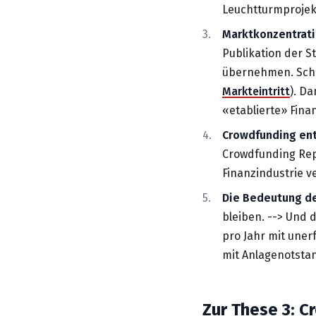
Leuchtturmprojekt
Marktkonzentrati
Publikation der S
übernehmen. Schei
Markteintritt
). D
«etablierte» Fina
Crowdfunding ent
Crowdfunding Rep
Finanzindustrie v
Die Bedeutung d
bleiben. --> Und 
pro Jahr mit uner
mit Anlagenotsta
Zur These 3: 