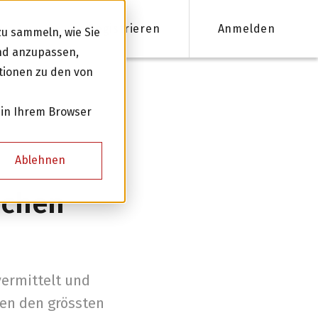
Registrieren
Anmelden
u sammeln, wie Sie
und anzupassen,
tionen zu den von
nanzieren
 in Ihrem Browser
Firmenkredite ab 50'000 CHF
Ablehnen
Online Kreditantrag mit Zinsempfehlung
schen
Persönliche Beratung für Ihre Finanzierung
Kreditnehmer werden
vermittelt und
nen den grössten