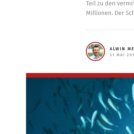
Teil zu den verm
Millionen. Der Sc
ALWIN M
31 MAI 20