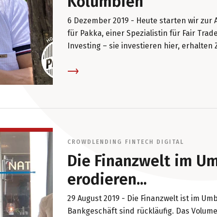
Kolumbien
6 Dezember 2019 -
Heute starten wir zur 
für Pakka, einer Spezialistin für Fair Tra
Investing – sie investieren hier, erhalte
Produkten. Mit dem Geld baut einer der G
Quadratkilometer grosse Cashewnuss-Farm
zu uns.
CROWDLENDING
FINTECH
DIGITAL
Die Finanzwelt im U
erodieren...
29 August 2019 -
Die Finanzwelt ist im Um
Bankgeschäft sind rückläufig. Das Volu