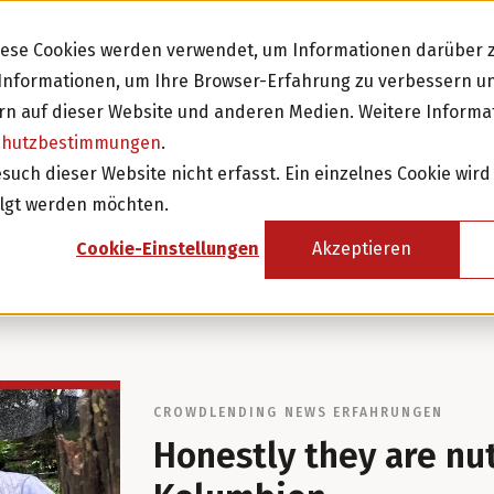
Diese Cookies werden verwendet, um Informationen darüber z
e Informationen, um Ihre Browser-Erfahrung zu verbessern 
n auf dieser Website und anderen Medien. Weitere Informa
chutzbestimmungen
.
Investieren
Fi
ch dieser Website nicht erfasst. Ein einzelnes Cookie wird
olgt werden möchten.
Investition in Schweizer Unternehmen
Cookie-Einstellungen
Akzeptieren
Attraktive Anlagen mit 3-8% Zinsen
Attraktive Renditen mit monatlichen
Rückzahlungen
Investor werden
CROWDLENDING
NEWS
ERFAHRUNGEN
Honestly they are nu