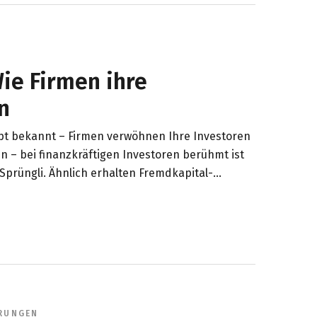
ie Firmen ihre
n
ept bekannt – Firmen verwöhnen Ihre Investoren
n – bei finanzkräftigen Investoren berühmt ist
Sprüngli. Ähnlich erhalten Fremdkapital-
hrer Kreditnehmer Naturaldividenden in Form von
 unserem heutigen Post.
RUNGEN