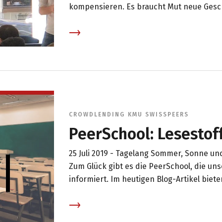
kompensieren. Es braucht Mut neue Gesch
engere Zusammenarbeit innerhalb eines 
Aufbau eines Ökosystems: miteinander r
woher kommt. Genau das ermöglicht der F
ich den Rahmen gesetzt mit meinen Ausfü
CROWDLENDING
KMU
SWISSPEERS
PeerSchool: Lesestof
25 Juli 2019 -
Tagelang Sommer, Sonne und 
Zum Glück gibt es die PeerSchool, die u
informiert. Im heutigen Blog-Artikel biet
über die Inhalte, die wir bisher veröffent