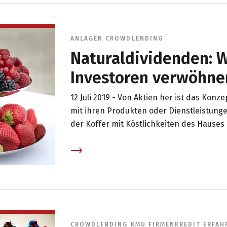
ANLAGEN
CROWDLENDING
Naturaldividenden: W
Investoren verwöhne
12 Juli 2019 -
Von Aktien her ist das Konz
mit ihren Produkten oder Dienstleistunge
der Koffer mit Köstlichkeiten des Hauses 
Investoren bei swisspeers von einigen i
Goodies und Bhalties. Einige Beispiele in
CROWDLENDING
KMU
FIRMENKREDIT
ERFAH