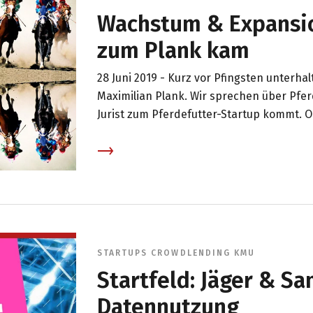
Wachstum & Expansio
zum Plank kam
28 Juni 2019 -
Kurz vor Pfingsten unterha
Maximilian Plank. Wir sprechen über Pferd
Jurist zum Pferdefutter-Startup kommt. 
erweckt und wie swisspeers Investoren m
STARTUPS
CROWDLENDING
KMU
Startfeld: Jäger & S
Datennutzung