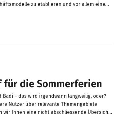
äftsmodelle zu etablieren und vor allem eine
Ökosystems. Ein entscheidender Faktor im
eden und verstehen, wer was macht und wer
intech-Lunch. In seiner ersten Ausgabe habe
hrungen zur aktuellen Lage im Banking.
f für die Sommerferien
Badi – das wird irgendwann langweilig, oder?
nsere Nutzer über relevante Themengebiete
en wir Ihnen eine nicht abschliessende Übersicht
licht haben.