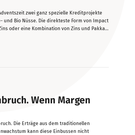
Adventszeit zwei ganz spezielle Kreditprojekte
de- und Bio Nüsse. Die direkteste Form von Impact
n Zins oder eine Kombination von Zins und Pakka
ründer von Pakka vor Ort in Kolumbien eine 25
 auf, bringt Jobs in die Region und gute Nüsse
mbruch. Wenn Margen
bruch. Die Erträge aus dem traditionellen
menwachstum kann diese Einbussen nicht