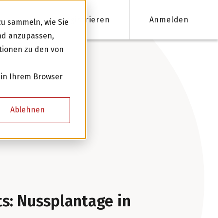
Registrieren
Anmelden
u sammeln, wie Sie
und anzupassen,
tionen zu den von
nanzieren
 in Ihrem Browser
Firmenkredite ab 50'000 CHF
Ablehnen
Online Kreditantrag mit Zinsempfehlung
Persönliche Beratung für Ihre Finanzierung
Kreditnehmer werden
ts: Nussplantage in